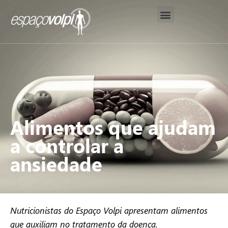
Nosso Método
Corpo Clínico
Análises Avançadas de Saúde
Alimentos que ajudam
a controlar a
ansiedade
Nutricionistas do Espaço Volpi apresentam alimentos
que auxiliam no tratamento da doença.