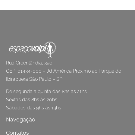
Rua Groenlândia, 390
CEP: 01434-000 – Jd América Próximo ao Parque do
Ibirapuera São Paulo – SP
De segunda a quinta das 8hs às 21hs
Sextas das 8hs às 20hs
Sábados das 9hs às 13hs
Navegação
Contatos