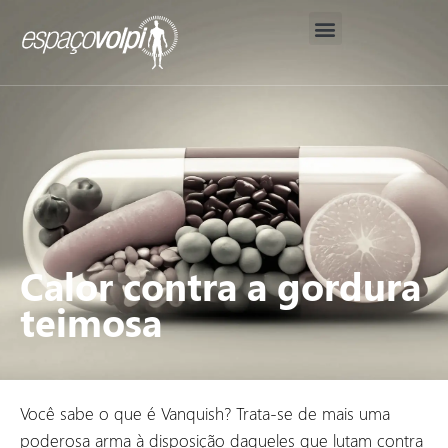
Nosso Método
Corpo Clínico
Análises Avançadas de Saúde
Calor contra a gordura
teimosa
Você sabe o que é Vanquish? Trata-se de mais uma
poderosa arma à disposição daqueles que lutam contra