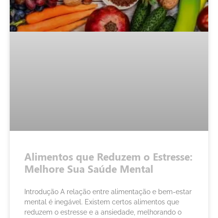
Alimentos que Reduzem o Estresse:
Melhore Sua Saúde Mental
Introdução A relação entre alimentação e bem-estar
mental é inegável. Existem certos alimentos que
reduzem o estresse e a ansiedade, melhorando o