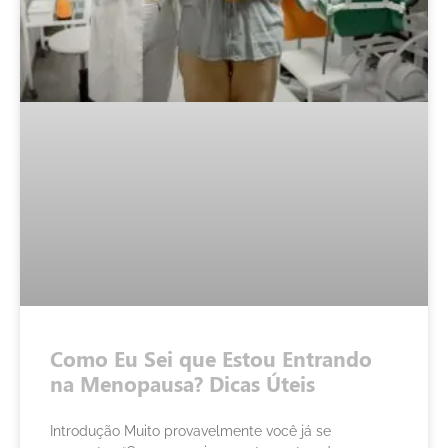
Como Eu Sei que Estou Entrando
na Menopausa? Dicas Úteis
Introdução Muito provavelmente você já se