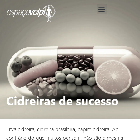
Nosso Método
Corpo Clínico
Análises Avançadas de Saúde
Cidreiras de sucesso
Erva cidreira, cidreira brasileira, capim cidreira. Ao
contrário do que muitos pensam, não são a mesma