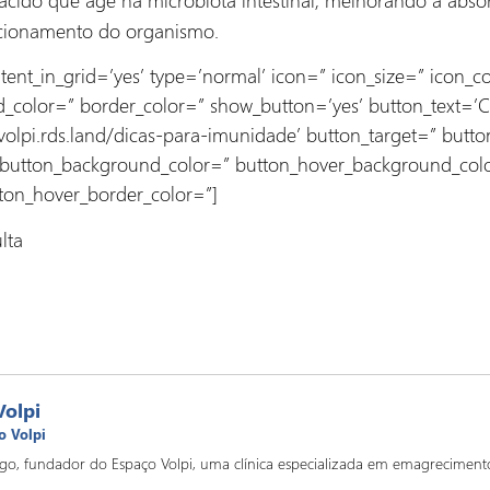
ncionamento do organismo.
ontent_in_grid=’yes’ type=’normal’ icon=” icon_size=” icon_
color=” border_color=” show_button=’yes’ button_text=’C
volpi.rds.land/dicas-para-imunidade’ button_target=” butto
” button_background_color=” button_hover_background_col
ton_hover_border_color=”]
lta
Volpi
o Volpi
o, fundador do Espaço Volpi, uma clínica especializada em emagrecimento,