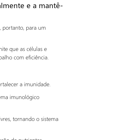
almente e a mantê-
, portanto, para um
te que as células e
alho com eficiência.
rtalecer a imunidade.
tema imunológico
ivres, tornando o sistema
ção de nutrientes