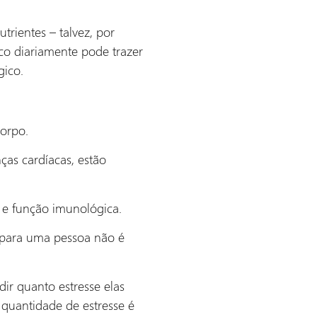
trientes – talvez, por
co diariamente pode trazer
gico.
orpo.
ças cardíacas, estão
e e função imunológica.
e para uma pessoa não é
ir quanto estresse elas
a quantidade de estresse é