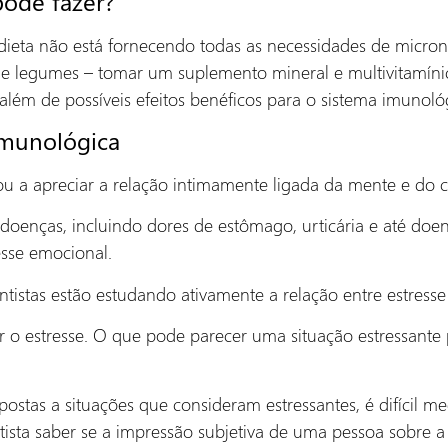
pode fazer?
dieta não está fornecendo todas as necessidades de micronu
e legumes – tomar um suplemento mineral e multivitamíni
 além de possíveis efeitos benéficos para o sistema imunoló
imunológica
 a apreciar a relação intimamente ligada da mente e do c
oenças, incluindo dores de estômago, urticária e até doen
esse emocional.
entistas estão estudando ativamente a relação entre estress
inir o estresse. O que pode parecer uma situação estressant
stas a situações que consideram estressantes, é difícil med
entista saber se a impressão subjetiva de uma pessoa sobre 