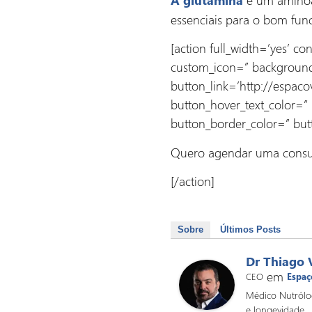
essenciais para o bom fu
[action full_width=’yes’ c
custom_icon=” background_
button_link=’http://espaco
button_hover_text_color=
button_border_color=” but
Quero agendar uma consu
[/action]
Sobre
Últimos Posts
Dr Thiago 
em
CEO
Espaç
Médico Nutrólog
e longevidade.