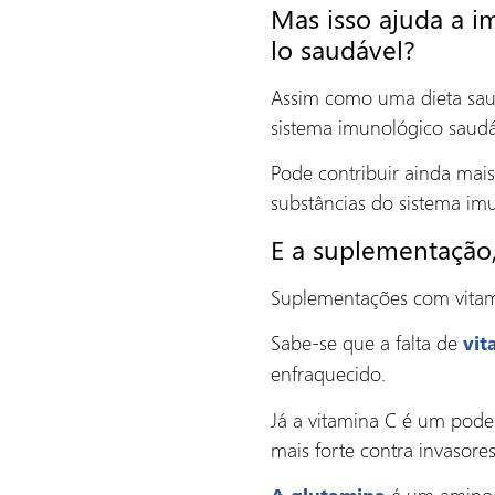
Mas isso ajuda a i
lo saudável?
Assim como uma dieta saud
sistema imunológico saudá
Pode contribuir ainda mai
substâncias do sistema im
E a suplementação,
Suplementações com vitami
Sabe-se que a falta de
vit
enfraquecido.
Já a vitamina C é um poder
mais forte contra invasores
é um aminoác
A glutamina