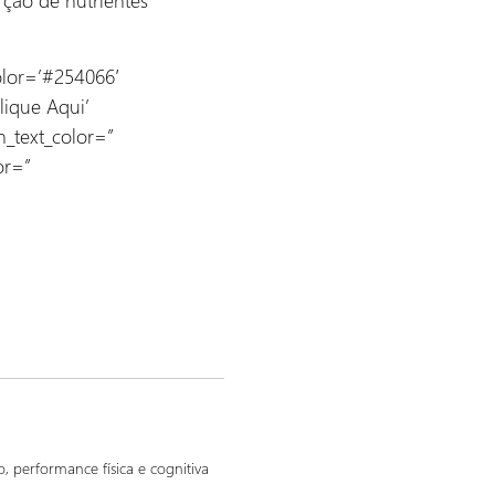
color=’#254066′
lique Aqui’
n_text_color=”
or=”
 performance física e cognitiva