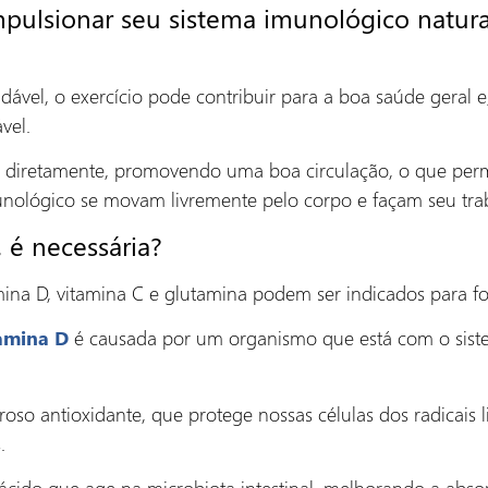
mpulsionar seu sistema imunológico natur
ável, o exercício pode contribuir para a boa saúde geral e
vel.
s diretamente, promovendo uma boa circulação, o que permi
unológico se movam livremente pelo corpo e façam seu trab
 é necessária?
na D, vitamina C e glutamina podem ser indicados para fo
é causada por um organismo que está com o sis
amina D
oso antioxidante, que protege nossas células dos radicais l
.
ido que age na microbiota intestinal, melhorando a absor