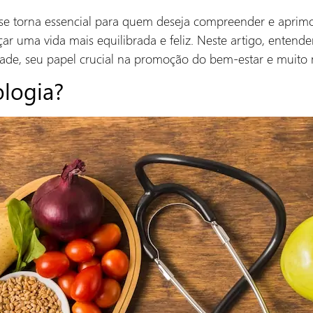
a se torna essencial para quem deseja compreender e aprimo
çar uma vida mais equilibrada e feliz. Neste artigo, enten
dade, seu papel crucial na promoção do bem-estar e muito 
logia?