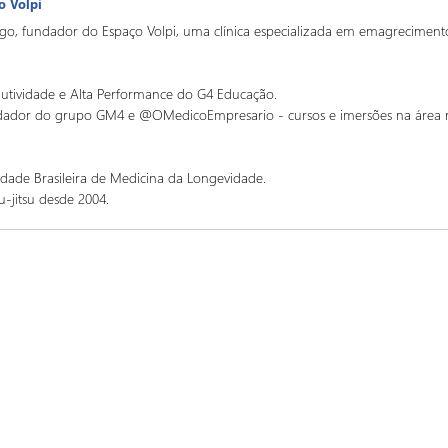
o Volpi
o, fundador do Espaço Volpi, uma clínica especializada em emagrecimento,
utividade e Alta Performance do G4 Educação.
ndador do grupo GM4 e @OMedicoEmpresario - cursos e imersões na área 
edade Brasileira de Medicina da Longevidade.
iu-jitsu desde 2004.