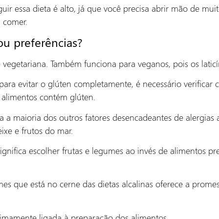
guir essa dieta é alto, já que você precisa abrir mão de mu
 comer.
ou preferências?
 vegetariana. Também funciona para veganos, pois os laticín
s para evitar o glúten completamente, é necessário verificar
 alimentos contém glúten.
a a maioria dos outros fatores desencadeantes de alergias al
ixe e frutos do mar.
significa escolher frutas e legumes ao invés de alimentos 
umes que está no cerne das dietas alcalinas oferece a prom
ntimamente ligada à preparação dos alimentos.