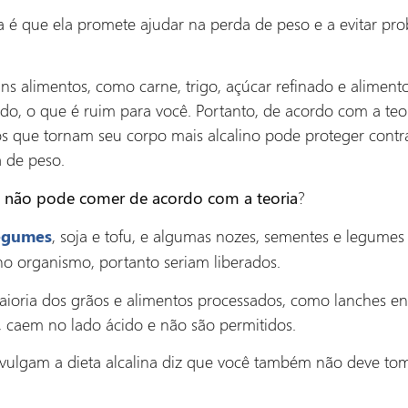
a é que ela promete ajudar na perda de peso e a evitar pr
uns alimentos, como carne, trigo, açúcar refinado e alimen
o, o que é ruim para você. Portanto, de acordo com a teori
os que tornam seu corpo mais alcalino pode proteger contr
 de peso.
?
 não pode comer de acordo com a teoria
, soja e tofu, e algumas nozes, sementes e legumes
legumes
o organismo, portanto seriam liberados.
 maioria dos grãos e alimentos processados, como lanches e
, caem no lado ácido e não são permitidos.
divulgam a dieta alcalina diz que você também não deve tom