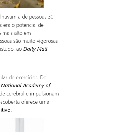
elhavam a de pessoas 30
s era o potencial de
% mais alto em
ssoas são muito vigorosas
 estudo, ao
.
Daily Mail
lar de exercícios. De
f National Academy of
ade cerebral e impulsionam
escoberta oferece uma
.
itivo