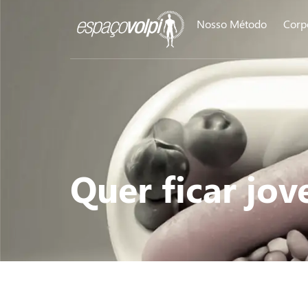
Nosso Método
Corp
Quer ficar jov