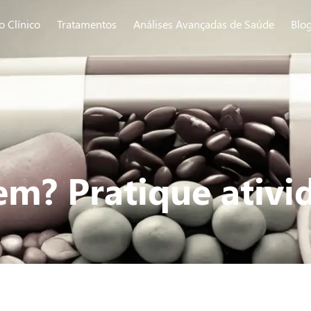
o Clínico
Tratamentos
Análises Avançadas de Saúde
Blo
em? Pratique ativid