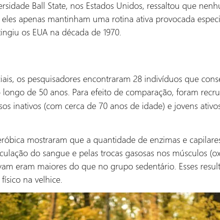
rsidade Ball State, nos Estados Unidos, ressaltou que nenh
ta, eles apenas mantinham uma rotina ativa provocada espe
tingiu os EUA na década de 1970.
ciais, os pesquisadores encontraram 28 indivíduos que c
 longo de 50 anos. Para efeito de comparação, foram recr
osos inativos (com cerca de 70 anos de idade) e jovens ativo
eróbica mostraram que a quantidade de enzimas e capilar
rculação do sangue e pelas trocas gasosas nos músculos (o
avam eram maiores do que no grupo sedentário. Esses resu
ísico na velhice.