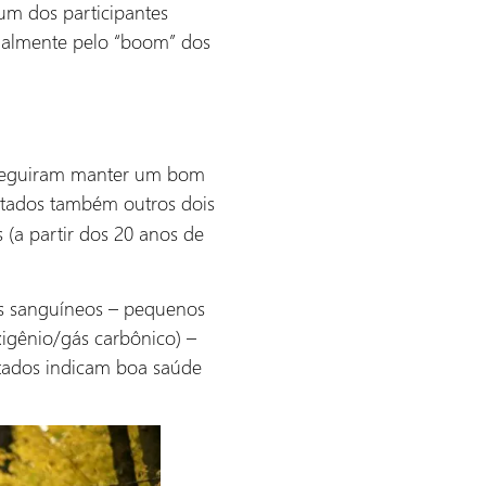
um dos participantes
cialmente pelo “boom” dos
onseguiram manter um bom
utados também outros dois
s (a partir dos 20 anos de
es sanguíneos – pequenos
xigênio/gás carbônico) –
ltados indicam boa saúde