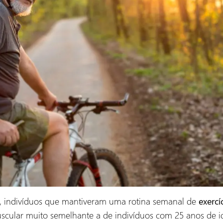
, indivíduos que mantiveram uma rotina semanal de
exercí
uscular muito semelhante a de indivíduos com 25 anos de