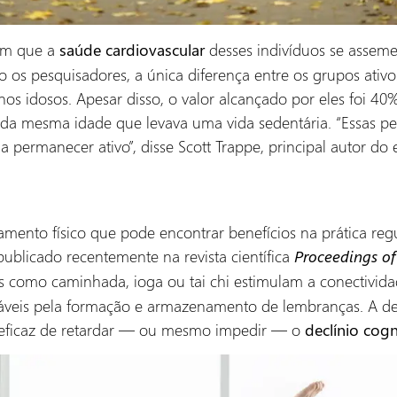
ém que a
desses indivíduos se assem
saúde cardiovascular
os pesquisadores, a única diferença entre os grupos ativo
nos idosos. Apesar disso, o valor alcançado por eles foi 40
a mesma idade que levava uma vida sedentária. “Essas pe
 permanecer ativo”, disse Scott Trappe, principal autor do
ento físico que pode encontrar benefícios na prática regu
ublicado recentemente na revista científica
Proceedings o
es como caminhada, ioga ou tai chi estimulam a conectivid
sáveis pela formação e armazenamento de lembranças. A d
e eficaz de retardar — ou mesmo impedir — o
declínio cogn