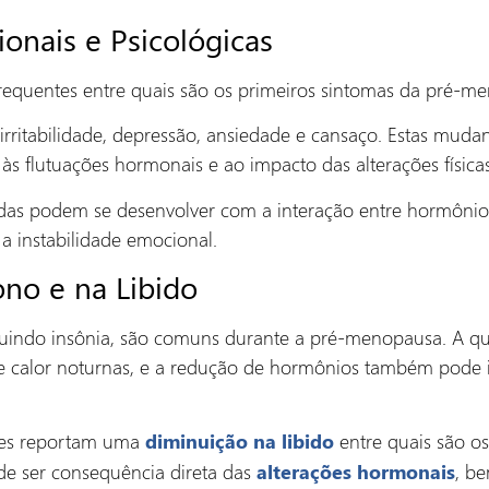
nais e Psicológicas
requentes entre quais são os primeiros sintomas da pré-m
irritabilidade, depressão, ansiedade e cansaço. Estas muda
às flutuações hormonais e ao impacto das alterações física
das podem se desenvolver com a interação entre hormônios
 a instabilidade emocional.
ono e na Libido
cluindo insônia, são comuns durante a pré-menopausa. A q
e calor noturnas, e a redução de hormônios também pode i
res reportam uma
entre quais são os
diminuição na libido
e ser consequência direta das
, b
alterações hormonais