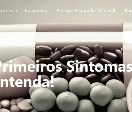
o Clínico
Tratamentos
Análises Avançadas de Saúde
Blo
Primeiros Sintomas
ntenda!