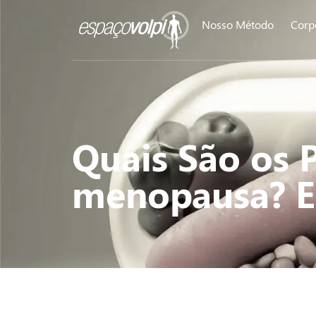
Nosso Método
Corp
Quais São os 
menopausa? E