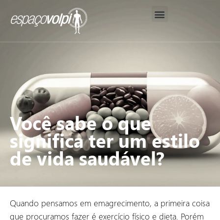
Nosso Método
Corpo Clínico
Análises Avançadas de Saúde
Você sabe o que
significa ter um estilo
de vida saudável?
Quando pensamos em emagrecimento, a primeira coisa
que procuramos fazer é exercício físico e dieta. Porém