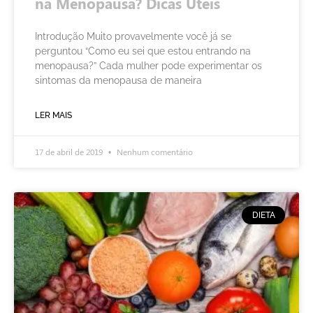
na Menopausa? Dicas Úteis
Introdução Muito provavelmente você já se
perguntou “Como eu sei que estou entrando na
menopausa?” Cada mulher pode experimentar os
sintomas da menopausa de maneira
LER MAIS
17 de abril de 2019
Nenhum comentário
DIETA