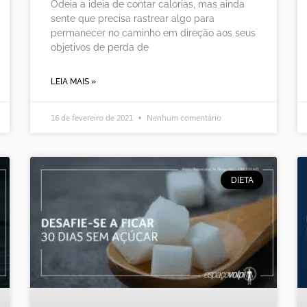
Odeia a ideia de contar calorias, mas ainda
sente que precisa rastrear algo para
permanecer no caminho em direção aos seus
objetivos de perda de
LEIA MAIS »
16 de fevereiro de 2021
Nenhum comentário
DIETA