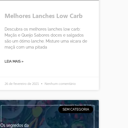
Melhores Lanches Low Carb
Descubra os melhores lanches low carb:
Maçãs e Queijo Sabores doces e salgados
são um ótimo lanche. Misture uma xícara de
maçã com uma pitada
LEIA MAIS »
26 de fevereiro de 2021
Nenhum comentário
SEM CATEGORIA