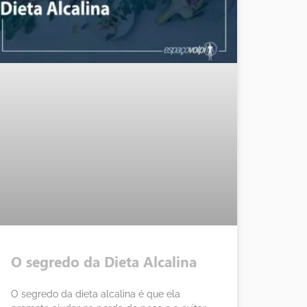
O segredo da Dieta Alcalina
O segredo da dieta alcalina é que ela