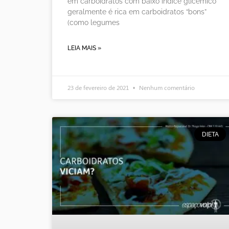
em carboidratos com baixo índice glicêmico
geralmente é rica em carboidratos “bons”
(como legumes
LEIA MAIS »
23 de fevereiro de 2021
Nenhum comentário
DIETA