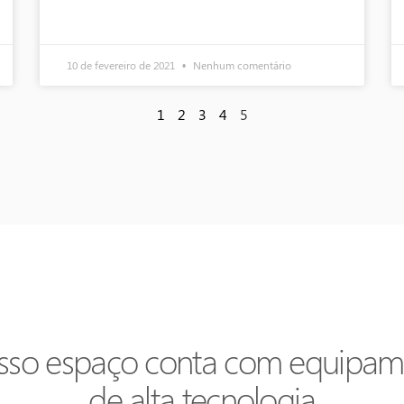
10 de fevereiro de 2021
Nenhum comentário
1
2
3
4
5
sso espaço conta com equipam
de alta tecnologia