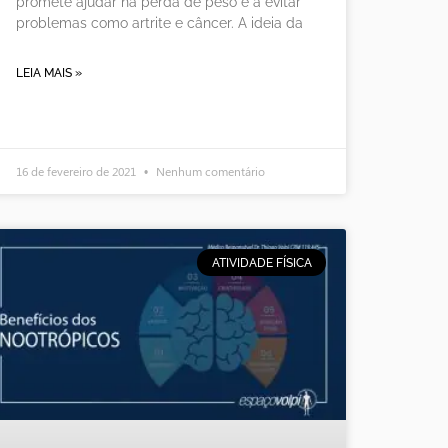
promete ajudar na perda de peso e a evitar
problemas como artrite e câncer. A ideia da
LEIA MAIS »
16 de fevereiro de 2021
Nenhum comentário
ATIVIDADE FÍSICA