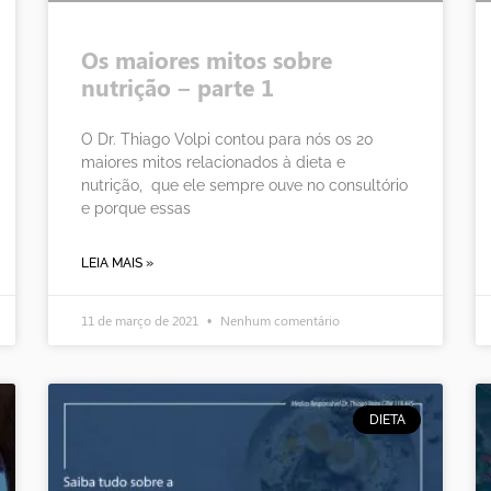
Os maiores mitos sobre
nutrição – parte 1
O Dr. Thiago Volpi contou para nós os 20
maiores mitos relacionados à dieta e
nutrição, que ele sempre ouve no consultório
e porque essas
LEIA MAIS »
11 de março de 2021
Nenhum comentário
DIETA