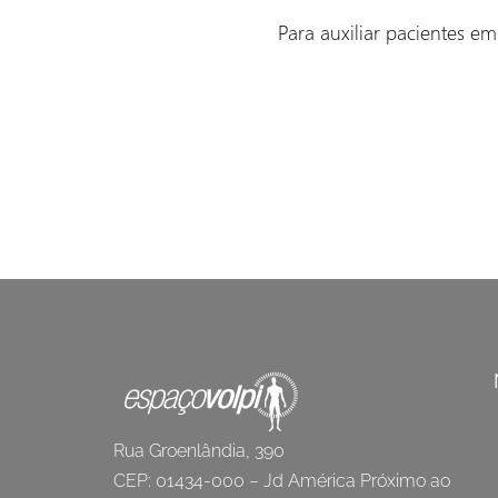
Para auxiliar pacientes 
Rua Groenlândia, 390
CEP: 01434-000 – Jd América Próximo ao